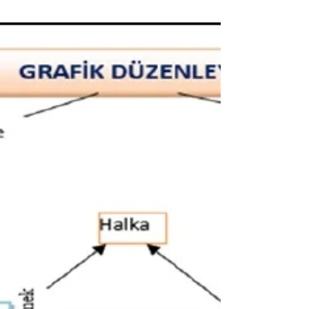
önceliği olmalıdır. Okuduğunu anlama
becerileri, bu öğrencilerin akademik ve
sosyal yaşamlarında başarılı olmaları için
kritik bir alandır. Son araştırmalar, öz
belirleme becerilerinin geliştirilmesinin, özel
öğrenme güçlüğü olan öğrencilerin
okuduğunu anlama performansını olumlu
yönde etkilediğini göstermektedir. Bu
yazıda, Öz Belirleme Öğrenme Modeli
(ÖZBÖ