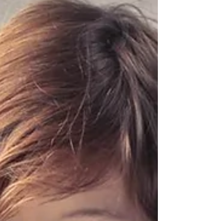
becerilerini geliştirmeleri için kritik öneme
sahiptir. Ancak özel öğrenme güçlüğü olan
öğrenciler için bu ders, kavramsal zorluklar
ve dikkat dağınıklığı nedeniyle zorlayıcı
olabilir. Bu yazıda, özel öğrenme güçlüğü
olan öğrencilerin fen bilimleri başarısını
artırmak için grafik düzenleyicilerin nasıl etkili
bir araç olduğunu inceleyeceğiz. Grafik
Düzenleyiciler Nedir? Grafik düzenleyiciler,
bil